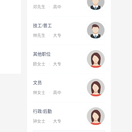
邓先生
·
高中
技工/普工
林先生
·
大专
其他职位
欧女士
·
大专
文员
林女士
·
高中
行政/后勤
钟女士
·
大专