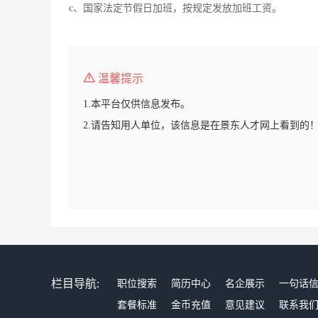
c、国家法定节假日加班，按规定发放加班工资。
温馨提示
1.本平台仅供信息发布。
2.请告知用人单位，该信息是在景东人才网上看到的
栏目导航:
职位搜索
简历中心
名企展示
一句话
套餐标准
金币充值
意见建议
联系我