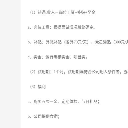
（1）待遇:收入＝岗位工资+补贴+奖金
a、岗位工资：根据面试情况最终确定。
b、补贴：外派补贴（省外70元/天）、党员津贴（300元/
c、奖金：运行考核奖金、项目奖。
（2）试用期：1个月，试用期满符合公司用人条件者，
（3）福利
a、购买五险一金、定期体检、节日礼品；
b、公司提供食宿；